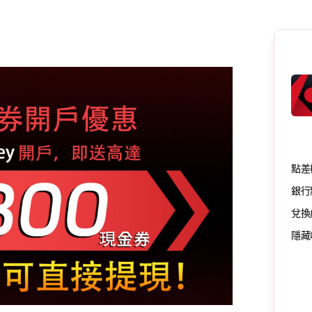
點差
銀行
兌換
隱藏