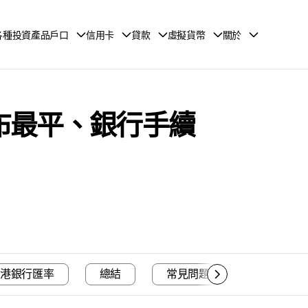
各種投資產品戶口
信用卡
貸款
虛擬貨幣
關於
盧布最平、銀行手續
港銀行匯率
總結
常見問題