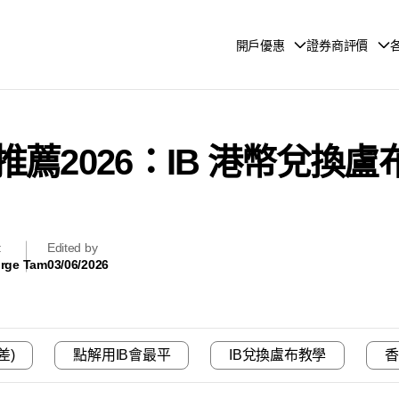
開戶優惠
證券商評價
薦2026：IB 港幣兌換
輯
Edited by
rge Tam
03/06/2026
差)
點解用IB會最平
IB兌換盧布教學
香