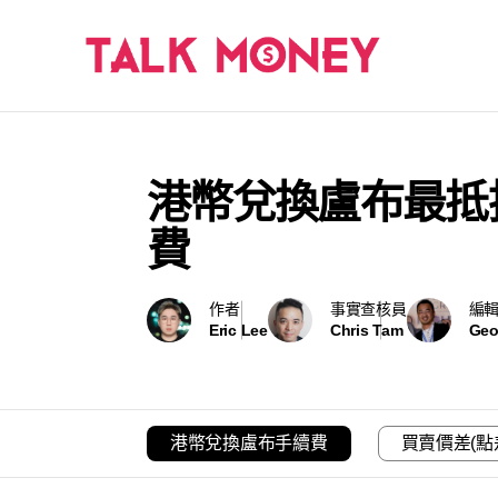
港幣兌換盧布最抵推
費
作者
事實查核員
編
Eric Lee
Chris Tam
Geo
港幣兌換盧布手續費
買賣價差(點