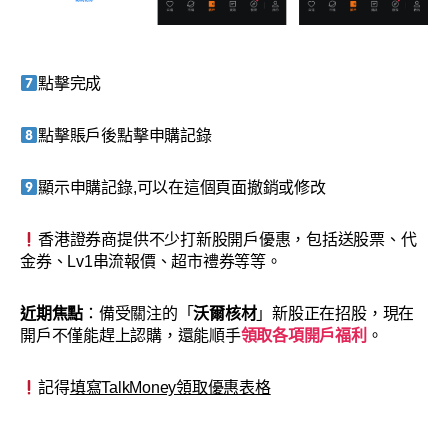
點擊完成
點擊賬戶後點擊申購記錄
顯示申購記錄,可以在這個頁面撤銷或修改
香港證券商提供不少打新股開戶優惠，包括送股票、代
金券、Lv1串流報價、超市禮券等等。
近期焦點
：備受關注的「
沃爾核材
」新股正在招股，現在
開戶不僅能趕上認購，還能順手
領取各項開戶福利
。
記得
填寫TalkMoney領取優惠表格