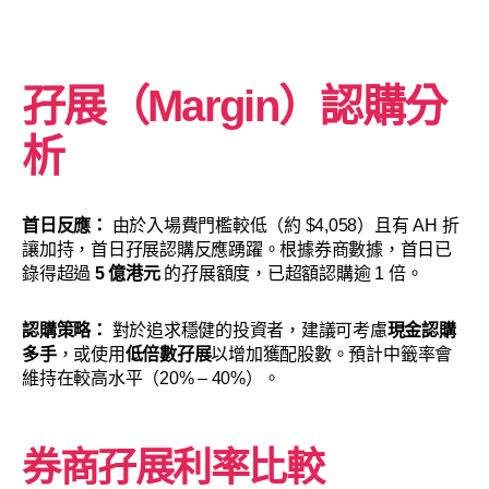
孖展（Margin）認購分
析
首日反應：
由於入場費門檻較低（約 $4,058）且有 AH 折
讓加持，首日孖展認購反應踴躍。根據券商數據，首日已
錄得超過
5 億港元
的孖展額度，已超額認購逾 1 倍。
認購策略：
對於追求穩健的投資者，建議可考慮
現金認購
多手
，或使用
低倍數孖展
以增加獲配股數。預計中籤率會
維持在較高水平（20% – 40%）。
券商孖展利率比較