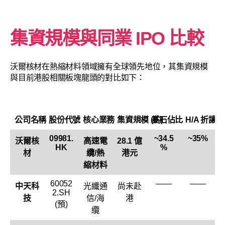
集資規模與同業 IPO 比較
沃爾核材在熱縮材料領域擁有全球領先地位，其集資規模
與目前港股相關板塊龍頭的對比如下：
公司名稱
股份代號
核心業務
集資規模 (約)
基石佔比
H/A 折讓 
09981.
~34.5
~35%
沃爾核
高速電
28.1 億
HK
%
材
纜/熱
港元
縮材料
60052
——
——
中天科
光纖通
尚未赴
2.SH
技
信/海
港
(預)
纜