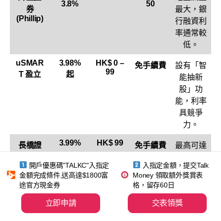
3.8%
50
券
最大，銀
(Phillip)
行融資利
率通常較
低。
uSMAR
3.98%
HK$ 0 –
免手續費
設有「智
99
T 盈立
起
能抽新
股」功
能，利率
具競爭
力。
3.99%
HK$ 99
長橋證
免手續費
最高可達
券
33 倍槓
開戶優惠碼"TALKC"入指定
入指定金額，提交Talk
(Longbr
桿 (97%
金額完成條件,送高達$1800富
Money 領取額外獎賞表
idge)
融資)。
途官方現金券
格，留存60日
HK$ 100
華盛証
6.8% (銀
免手續費
銀行融資
立即申請
交表領獎
券 (VBS)
行融資
額度較快