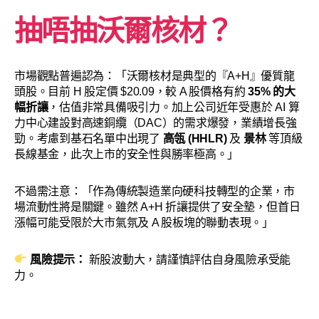
抽唔抽
沃爾核材
？
市場觀點普遍認為：「沃爾核材是典型的『A+H』優質龍
頭股。目前 H 股定價 $20.09，較 A 股價格有約
35% 的大
幅折讓
，估值非常具備吸引力。加上公司近年受惠於 AI 算
力中心建設對高速銅纜（DAC）的需求爆發，業績增長強
勁。考慮到基石名單中出現了
高瓴 (HHLR)
及
景林
等頂級
長線基金，此次上市的安全性與勝率極高。」
不過需注意：「作為傳統製造業向硬科技轉型的企業，市
場流動性將是關鍵。雖然 A+H 折讓提供了安全墊，但首日
漲幅可能受限於大市氣氛及 A 股板塊的聯動表現。」
風險提示：
新股波動大，請謹慎評估自身風險承受能
力。