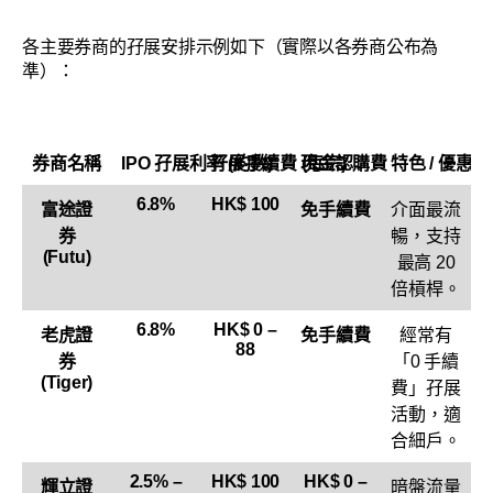
各主要券商的孖展安排示例如下（實際以各券商公布為
準）：
券商名稱
IPO 孖展利率 (約數)
孖展手續費 (每宗)
現金認購費
特色 / 優惠
6.8%
HK$ 100
富途證
免手續費
介面最流
券
暢，支持
(Futu)
最高 20
倍槓桿。
6.8%
HK$ 0 –
老虎證
免手續費
經常有
88
券
「0 手續
(Tiger)
費」孖展
活動，適
合細戶。
2.5% –
HK$ 100
HK$ 0 –
輝立證
暗盤流量