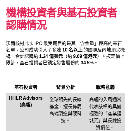
機構投資者與基石投資者
認購情況
沃爾核材此次 IPO 最受矚目的是其「含金量」極高的基石
名單。公司成功引入了多達
10 名以上
的國際及內地頂尖機
構，合計認購約
1.24 億美元
（約
9.69 億港元
）。按定價上
限計，基石投資者已鎖定發售股份的
34.5%
。
基石投資者
背景分析
戰略意義
HHLR Advisors
全球領先的長線
高瓴的入局通常
(高瓴)
基金，擅長佈局
代表該標的具備
高端製造與硬科
極強的「產業護
技。
城河」與長線投
資價值。