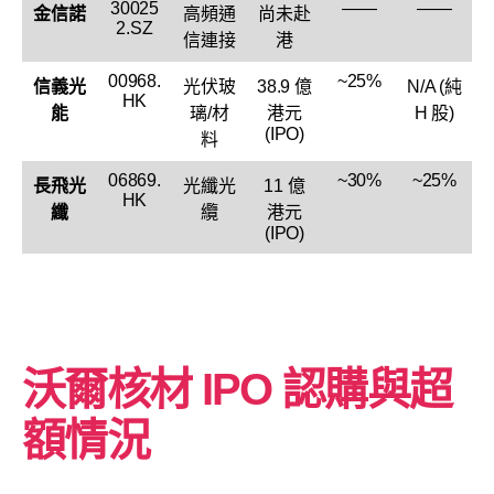
30025
——
——
金信諾
高頻通
尚未赴
2.SZ
信連接
港
00968.
~25%
信義光
光伏玻
38.9 億
N/A (純
HK
能
璃/材
港元
H 股)
(IPO)
料
06869.
~30%
~25%
長飛光
光纖光
11 億
HK
纖
纜
港元
(IPO)
沃爾核材
IPO 認購與超
額情況