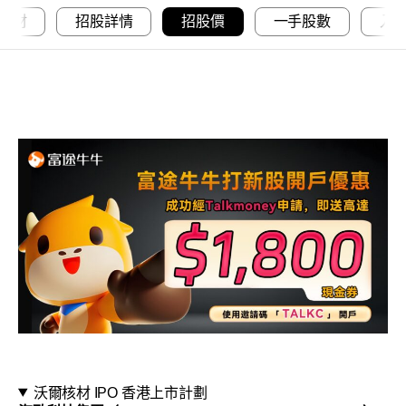
核材
招股詳情
招股價
一手股數
入
沃爾核材 IPO 香港上市計劃