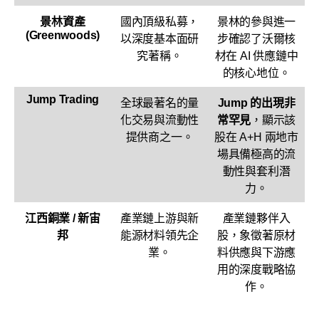
景林資產
國內頂級私募，
景林的參與進一
(Greenwoods)
以深度基本面研
步確認了沃爾核
究著稱。
材在 AI 供應鏈中
的核心地位。
Jump Trading
全球最著名的量
Jump 的出現非
化交易與流動性
常罕見
，顯示該
提供商之一。
股在 A+H 兩地市
場具備極高的流
動性與套利潛
力。
江西銅業 / 新宙
產業鏈上游與新
產業鏈夥伴入
邦
能源材料領先企
股，象徵著原材
業。
料供應與下游應
用的深度戰略協
作。