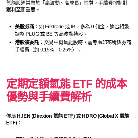
氫能股通常屬於「高波動、高成長」性質，手續費控制對
獲利至關重要。
美股券商
：如 Firstrade 或 IB，多為 0 佣金，適合頻繁
調整 PLUG 或 BE 等高波動持股。
港股複委託
：交易中概氫能股時，需考慮印花稅與券商
手續費（約 0.15% – 0.25%）。
定期定額氫能 ETF 的成本
優勢與手續費解析
佈局
HJEN (Direxion 氫能 ETF)
或
HDRO (Global X 氫能
ETF)
：