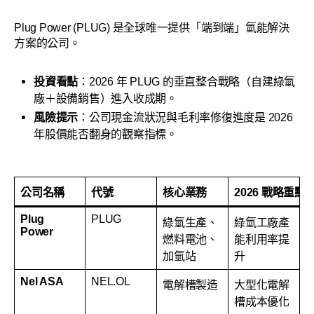
Plug Power (PLUG) 是全球唯一提供「端到端」氫能解決
方案的公司。
投資看點
：2026 年 PLUG 的垂直整合戰略（自建綠氫
廠＋設備銷售）進入收成期。
風險提示
：公司現金流狀況與毛利率修復進度是 2026
年股價能否翻身的觀察指標。
公司名稱
代號
核心業務
2026 戰略重點
Plug
PLUG
綠氫生產、
綠氫工廠產
Power
燃料電池、
能利用率提
加氫站
升
Nel ASA
NEL.OL
電解槽製造
大型化電解
槽成本優化