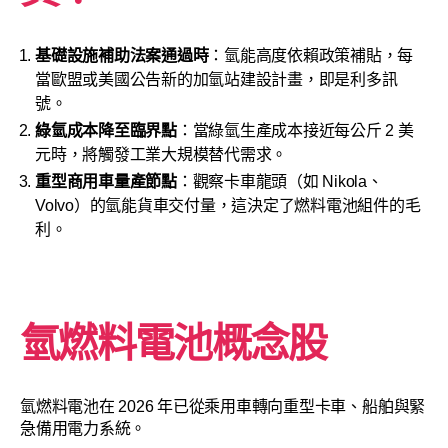
基礎設施補助法案通過時
：氫能高度依賴政策補貼，每
當歐盟或美國公告新的加氫站建設計畫，即是利多訊
號。
綠氫成本降至臨界點
：當綠氫生產成本接近每公斤 2 美
元時，將觸發工業大規模替代需求。
重型商用車量產節點
：觀察卡車龍頭（如 Nikola、
Volvo）的氫能貨車交付量，這決定了燃料電池組件的毛
利。
氫燃料電池概念股
氫燃料電池在 2026 年已從乘用車轉向重型卡車、船舶與緊
急備用電力系統。