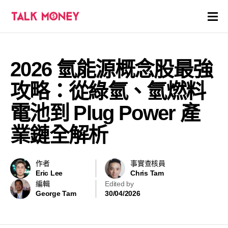
開戶優惠
2026 氫能源概念股最強
證券商評價
攻略：從綠氫、氫燃料
各種投資產品戶口
電池到 Plug Power 產
業鏈全解析
信用卡
貸款
作者
事實查核員
Eric Lee
Chris Tam
虛擬貨幣
編輯
Edited by
George Tam
30/04/2026
關於