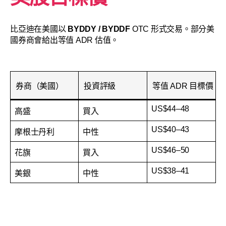
比亞迪在美國以
BYDDY / BYDDF
OTC 形式交易。部分美
國券商會給出等值 ADR 估值。
券商（美國）
投資評級
等值 ADR 目標價（
US$44–48
高盛
買入
US$40–43
摩根士丹利
中性
US$46–50
花旗
買入
US$38–41
美銀
中性