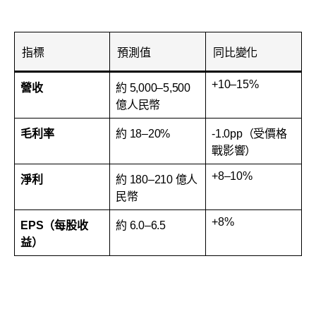
指標
預測值
同比變化
+10–15%
營收
約 5,000–5,500
億人民幣
毛利率
約 18–20%
-1.0pp（受價格
戰影響）
+8–10%
淨利
約 180–210 億人
民幣
+8%
EPS（每股收
約 6.0–6.5
益）