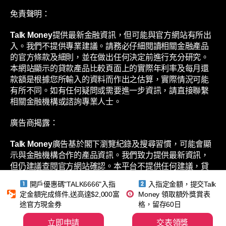
免責聲明：
Talk Money
提供最新金融資訊，但可能與官方網站有所出
入。我們不提供專業建議。請務必仔細閱讀相關金融產品
的官方條款及細則，並在做出任何決定前進行充分研究。
本網站顯示的貸款產品比較頁面上的實際年利率及每月還
款額是根據您所輸入的資料而作出之估算，實際情況可能
有所不同。如有任何疑問或需要進一步資訊，請直接聯繫
相關金融機構或諮詢專業人士。
廣告商揭露：
Talk Money
廣告基於閣下瀏覽紀錄及搜尋習慣，可能會顯
示與金融機構合作的產品資訊。我們致力提供最新資訊，
但仍建議查閱官方網站確認。本平台不提供任何建議，貸
款產品利率及還款額僅供估算，實際情況可能不同。歡迎
開戶優惠碼"TALK6666"入指
入指定金額，提交Talk
聯繫相關金融機構或專業人士了解更多。
定金額完成條件,送高達$2,000富
Money 領取額外獎賞表
途官方現金券
格，留存60日
立即申請
交表領獎
©
2026 GC Talk Limited