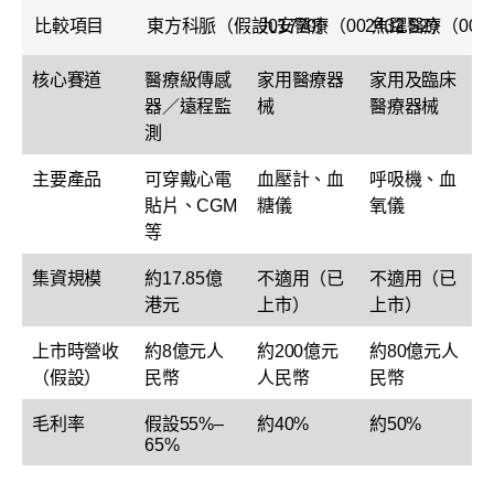
比較項目
東方科脈（假設01770）
九安醫療（002432.SZ）
魚躍醫療（0022
核心賽道
醫療級傳感
家用醫療器
家用及臨床
器／遠程監
械
醫療器械
測
主要產品
可穿戴心電
血壓計、血
呼吸機、血
貼片、CGM
糖儀
氧儀
等
集資規模
約17.85億
不適用（已
不適用（已
港元
上市）
上市）
上市時營收
約8億元人
約200億元
約80億元人
（假設）
民幣
人民幣
民幣
毛利率
假設55%–
約40%
約50%
65%