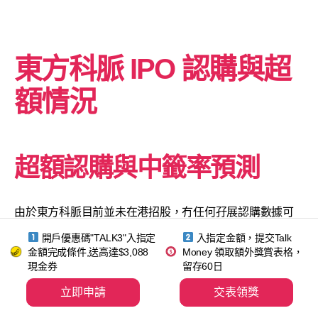
東方科脈
IPO 認購與超
額情況
超額認購與中籤率預測
由於東方科脈目前並未在港招股，冇任何孖展認購數據可
供參考。以下為假設性嘅中籤率預測：
開戶優惠碼"TALK3"入指定
入指定金額，提交Talk
金額完成條件,送高達$3,088
Money 領取額外獎賞表格，
假設公開發售股份數目約500萬股，每手100股，公開發售
現金券
留存60日
初始總手數約
50,000手
。
立即申請
交表領獎