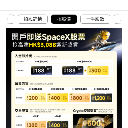
科脈
招股詳情
招股價
一手股數
入