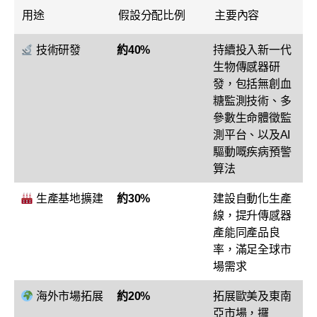
用途
假設分配比例
主要內容
技術研發
約40%
持續投入新一代
生物傳感器研
發，包括無創血
糖監測技術、多
參數生命體徵監
測平台、以及AI
驅動嘅疾病預警
算法
生產基地擴建
約30%
建設自動化生產
線，提升傳感器
產能同產品良
率，滿足全球市
場需求
海外市場拓展
約20%
拓展歐美及東南
亞市場，攞