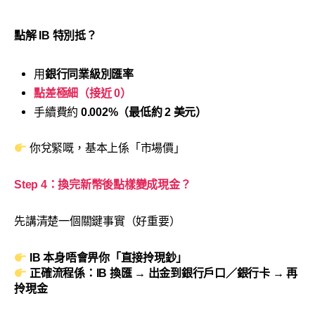
點解 IB 特別抵？
用
銀行同業級別匯率
點差極細（接近 0）
手續費約
0.002%（最低約 2 美元）
你兌緊嘅，基本上係「市場價」
Step 4：換完新幣後點樣變成現金？
先講清楚一個關鍵事實（好重要）
IB 本身唔會畀你「直接拎現鈔」
正確流程係：IB 換匯 → 出金到銀行戶口／銀行卡 → 再
拎現金