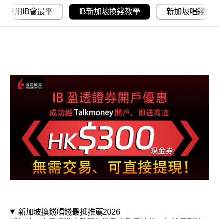
點解用IB會最平
IB新加坡換錢教學
新加坡唱錢匯
新加坡換錢唱錢最抵推薦2026