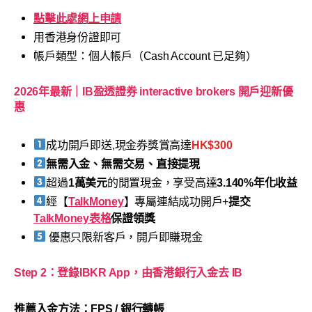
點擊此處網上申請
用香港身份證即可
帳戶類型：個人帳戶（Cash Account 已足夠）
2026年最新｜IB盈透證券 interactive brokers 開戶迎新優
惠
成功開戶即送,現金券獎賞高達
HK$300
無需入金、無需交易、直接提現
超過
1萬美元
的閒置現金，享受高達
3.140%年化收益
經【
TalkMoney
】專屬連結成功開戶+
提交
TalkMoney表格
保證領獎
優惠只限新客戶，開戶即賺現金
Step 2：登錄IBKR App，由香港銀行入金去 IB
推薦入金方法：FPS / 銀行轉帳