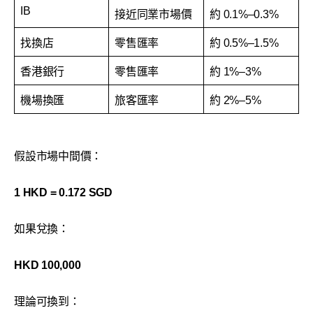
IB
接近同業市場價
約 0.1%–0.3%
找換店
零售匯率
約 0.5%–1.5%
香港銀行
零售匯率
約 1%–3%
機場換匯
旅客匯率
約 2%–5%
假設市場中間價：
1 HKD = 0.172 SGD
如果兌換：
HKD 100,000
理論可換到：