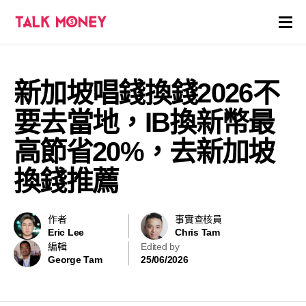
開戶優惠
新加坡唱錢換錢2026不
證券商評價
要去當地，IB換新幣最
各種投資產品戶口
高節省20%，去新加坡
換錢推薦
信用卡
貸款
作者
事實查核員
Eric Lee
Chris Tam
虛擬貨幣
編輯
Edited by
George Tam
25/06/2026
關於