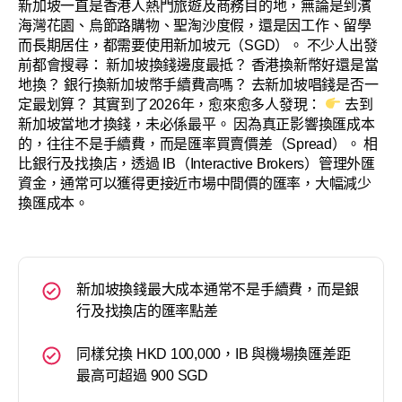
新加坡一直是香港人熱門旅遊及商務目的地，無論是到濱
海灣花園、烏節路購物、聖淘沙度假，還是因工作、留學
而長期居住，都需要使用新加坡元（SGD）。 不少人出發
前都會搜尋： 新加坡換錢邊度最抵？ 香港換新幣好還是當
地換？ 銀行換新加坡幣手續費高嗎？ 去新加坡唱錢是否一
定最划算？ 其實到了2026年，愈來愈多人發現：
去到
新加坡當地才換錢，未必係最平。 因為真正影響換匯成本
的，往往不是手續費，而是匯率買賣價差（Spread）。 相
比銀行及找換店，透過 IB（Interactive Brokers）管理外匯
資金，通常可以獲得更接近市場中間價的匯率，大幅減少
換匯成本。
新加坡換錢最大成本通常不是手續費，而是銀
行及找換店的匯率點差
同樣兌換 HKD 100,000，IB 與機場換匯差距
最高可超過 900 SGD