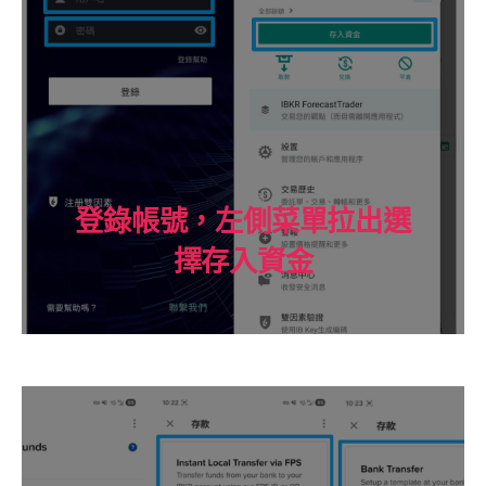
登錄帳號，左側菜單拉出選
擇存入資金