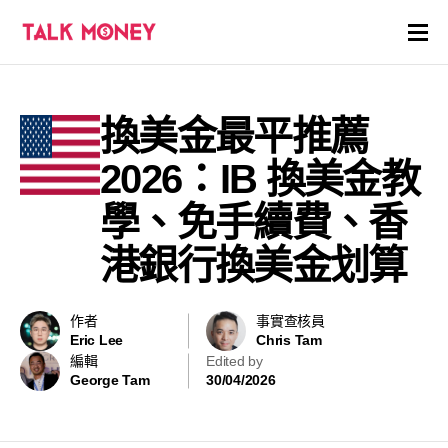
開戶優惠
換美金最平推薦
證券商評價
2026：IB 換美金教
各種投資產品戶口
學、免手續費、香
港銀行換美金划算
信用卡
貸款
作者
事實查核員
Eric Lee
Chris Tam
虛擬貨幣
編輯
Edited by
George Tam
30/04/2026
關於