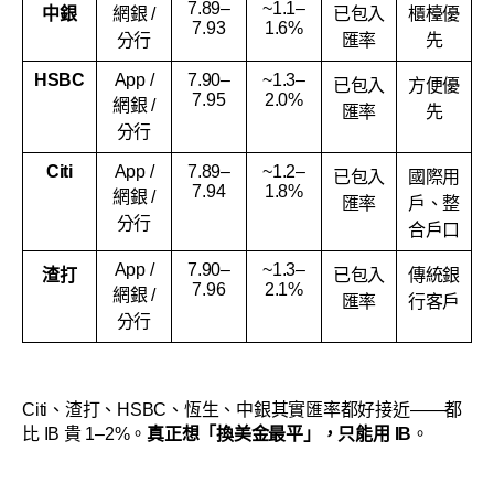
7.89–
~1.1–
中銀
網銀 /
已包入
櫃檯優
7.93
1.6%
分行
匯率
先
HSBC
App /
7.90–
~1.3–
已包入
方便優
7.95
2.0%
網銀 /
匯率
先
分行
Citi
App /
7.89–
~1.2–
已包入
國際用
7.94
1.8%
網銀 /
匯率
戶、整
分行
合戶口
App /
7.90–
~1.3–
渣打
已包入
傳統銀
7.96
2.1%
網銀 /
匯率
行客戶
分行
Citi、渣打、HSBC、恆生、中銀其實匯率都好接近——都
比 IB 貴 1–2%。
真正想「換美金最平」，只能用 IB
。