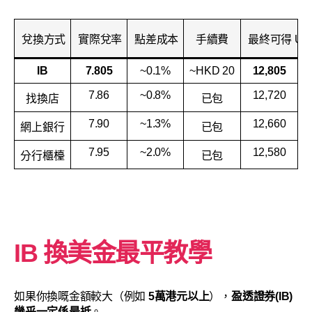
兌換方式
實際兌率
點差成本
手續費
最終可得 US
IB
7.805
~0.1%
~HKD 20
12,805
7.86
~0.8%
12,720
找換店
已包
7.90
~1.3%
12,660
網上銀行
已包
7.95
~2.0%
12,580
分行櫃檯
已包
IB
換美金
最平教學
如果你換嘅金額較大（例如
5萬港元以上
），
盈透證券(IB)
幾乎一定係最抵
。