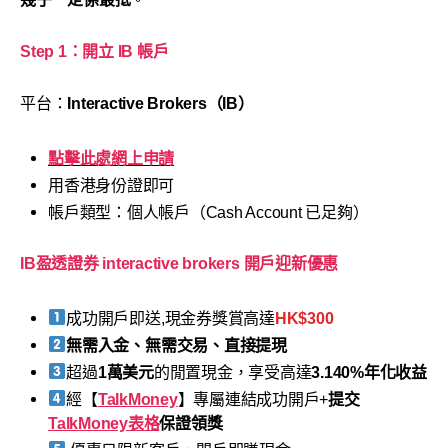
Step 1：開立 IB 帳戶
平台：
Interactive Brokers（IB）
點擊此處網上申請
用香港身份證即可
帳戶類型：個人帳戶（Cash Account 已足夠）
IB盈透證券 interactive brokers 開戶迎新優惠
成功開戶即送,現金券獎賞高達
HK$300
無需入金、無需交易、直接提現
超過
1萬美元
的閒置現金，享受高達
3.140%年化收益
經【
TalkMoney
】專屬連結成功開戶+
提交
TalkMoney表格
保證領獎