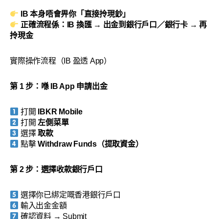
IB 本身唔會畀你「直接拎現鈔」
正確流程係：IB 換匯 → 出金到銀行戶口／銀行卡 → 再
拎現金
實際操作流程（IB 盈透 App）
第 1 步：喺 IB App 申請出金
打開
IBKR Mobile
打開
左側菜單
選擇
取款
點擊
Withdraw Funds（提取資金）
第 2 步：選擇收款銀行戶口
選擇你已綁定嘅香港銀行戶口
輸入出金金額
確認資料 → Submit