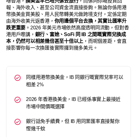
喺香港，
換美金早已唔只係去旅行
，而係同你嘅投資回
報、海外收入、甚至公司資金流直接掛鉤。無論你係用港
幣換美金買美股、用人民幣轉美元做跨境支付，定係定期
由海外收美元返香港，
你用邊個平台去換，其實比匯率升
跌更重要
。2026 年美元市場依然高度透明同流動，但對香
港用戶嚟講，
銀行、富途、SoFi 同 IB 之間嘅實際兌換成
本，仍然可以相差幾倍甚至十倍以上
，而呢個差距，會直
接影響你每一次換匯後實際攞到幾多美元。
同樣用港幣換美金，IB 同銀行嘅實際兌率可以
相差 2%
2026 年香港換美金，IB 已經係事實上最接近
市場中間價嘅選擇
銀行話免手續費，但 IB 用同業匯率直接幫你
慳幾千蚊