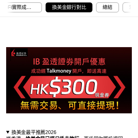
富途/Mox/SoFi實際成本比較
換美金銀行對比
總結
常
換美金最平推薦2026