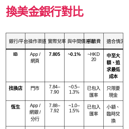
換美金銀行對比
銀行/平台
操作渠道
實際兌率
與中間價差距
手續費
適合情況
IB
App /
7.805
~0.1%
~HKD
中至大
20
網頁
額、追
求最低
成本
7.84–
~0.5–
找換店
門市
已包入
只限要
7.90
1.3%
匯率
現金
App /
7.88–
~1.0–
恆生
已包入
小額、
7.92
1.5%
網銀 /
匯率
臨時兌
分行
換