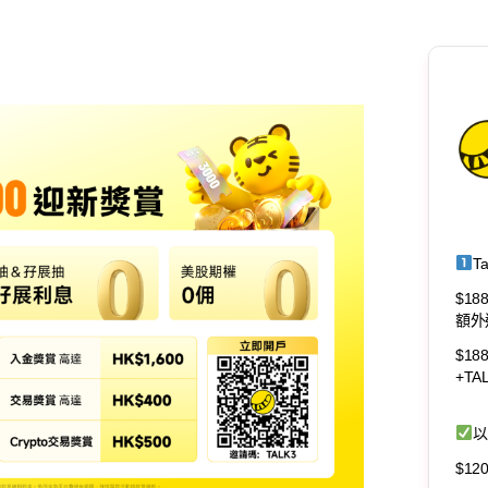
T
$18
額外
$18
+T
以
$1