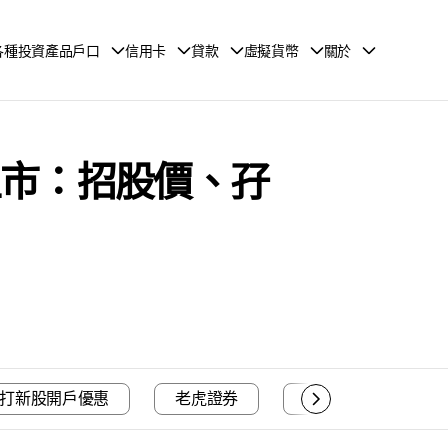
各種投資產品戶口
信用卡
貸款
虛擬貨幣
關於
香港上市：招股價、孖
打新股開戶優惠
老虎證券
富途證券