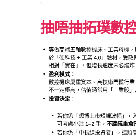
抽唔抽
拓璞數
專做高端五軸數控機床、工業母機，
於「硬科技 + 工業 4.0」題材，
相對「實在」，但增長速度未必爆炸
盈利模式
：
數控機床屬重資本、高技術門檻行業
不一定極高，估值通常用「工業股」尺
投資決定
：
若你係「想博上市短線波幅」，入場
可考慮小注 1–2 手，
不建議重倉
若你係「中長線投資者」，這類高