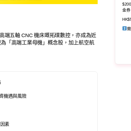
$20
金券
HK$
需
主打高端五軸 CNC 機床嘅拓璞數控，亦成為近
視為「高端工業母機」概念股，加上航空航
點
投資機遇與風險
鍵因素