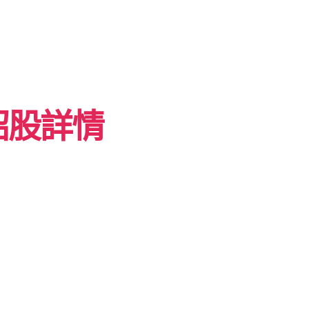
。
 招股詳情