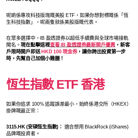
呢啲係專攻科技版塊嘅美股 ETF，如果你想對標嘅係「恆
生科技指數」，呢兩隻就係美股版嘅代表。
在眾多選擇中，IB 盈透證券以超低手續費與全球市場接軌
聞名。
現在點擊這裡
查看 IB 盈透證券最新開戶優惠
，新客
戶限時開戶即送
HKD 100 現金券
，讓你跨出投資第一步
時，先幫自己加個小雞腿！
恆生指數 ETF 香港
如果你追求 100% 追蹤誤差最小，始終係港交所（HKEX）
掛牌嘅最正宗：
3115.HK (安碩恆生指數)：
適合想用 BlackRock (iShares)
品牌嘅投資者。