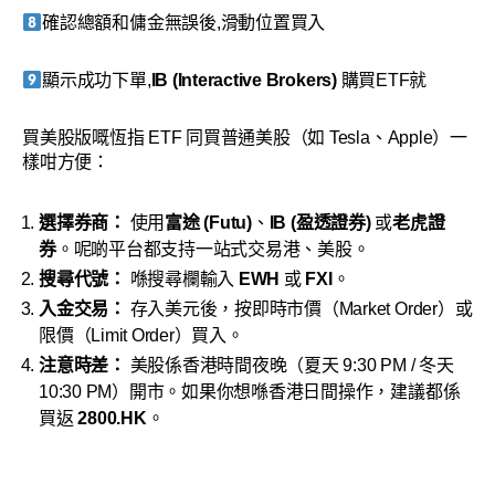
確認總額和傭金無誤後,滑動位置買入
顯示成功下單,
IB (Interactive Brokers)
購買ETF就
買美股版嘅恆指 ETF 同買普通美股（如 Tesla、Apple）一
樣咁方便：
選擇券商：
使用
富途 (Futu)
、
IB (盈透證券)
或
老虎證
券
。呢啲平台都支持一站式交易港、美股。
搜尋代號：
喺搜尋欄輸入
EWH
或
FXI
。
入金交易：
存入美元後，按即時市價（Market Order）或
限價（Limit Order）買入。
注意時差：
美股係香港時間夜晚（夏天 9:30 PM / 冬天
10:30 PM）開市。如果你想喺香港日間操作，建議都係
買返
2800.HK
。