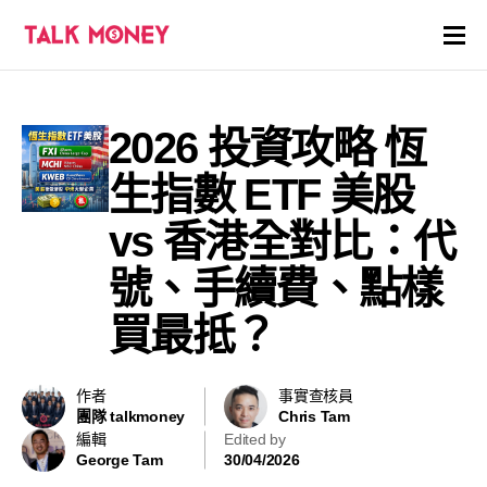
開戶優惠
2026 投資攻略 恆
證券商評價
生指數 ETF 美股
各種投資產品戶口
vs 香港全對比：代
號、手續費、點樣
信用卡
買最抵？
貸款
虛擬貨幣
作者
事實查核員
團隊 talkmoney
Chris Tam
編輯
Edited by
關於
George Tam
30/04/2026