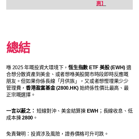
惠】
總結
喺 2025 年嘅投資大環境下，
恆生指數 ETF 美股 (EWH)
適
合想分散資產到美金、或者想喺美股開市時段即時反應嘅
朋友。但如果你係長線「月供族」，又或者想慳埋果少少
管理費，
香港盈富基金 (2800.HK)
始終係性價比最高、最
正宗嘅選擇。
一言以蔽之：
短線對沖、美金結算揀
EWH
；長線收息、低
成本揀
2800
。
免責聲明：投資涉及風險，證券價格可升可跌。