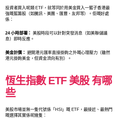
投資者買入呢類 ETF，就等同於用美金買入一籃子香港最
強嘅藍籌股（如騰訊、美團、匯豐、友邦等）。佢嘅好處
係：
24 小時部署：
美股時段可以針對突發消息（如美聯儲議
息）即時反應。
美金計價：
避開港元匯率直接掛鉤之外嘅心理壓力（雖然
港元掛鉤美金，但資金流向有別）。
恆生指數 ETF 美股 有哪
些
美股市場並無一隻代號係「HSI」嘅 ETF，最接近、最熱門
嘅選擇其實係呢幾隻：