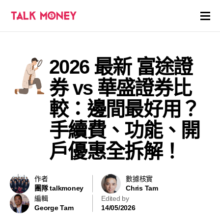
開戶優惠
2026 最新 富途證
證券商評價
券 vs 華盛證券比
各種投資產品戶口
較：邊間最好用？
手續費、功能、開
信用卡
戶優惠全拆解！
貸款
虛擬貨幣
作者
數據核實
團隊 talkmoney
Chris Tam
編輯
Edited by
關於
George Tam
14/05/2026