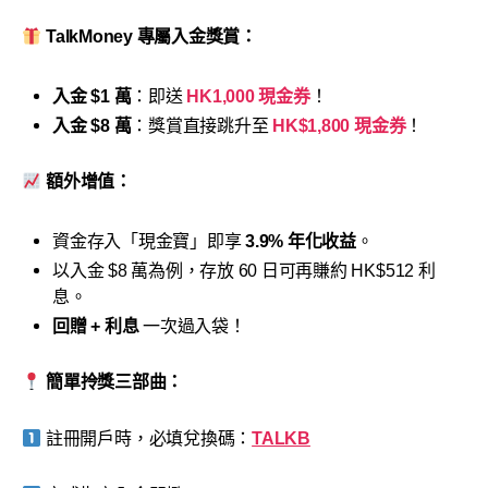
TalkMoney 專屬入金獎賞：
入金 $1 萬
：即送
HK1,000 現金券
！
入金 $8 萬
：獎賞直接跳升至
HK$1,800 現金券
！
額外增值：
資金存入「現金寶」即享
3.9% 年化收益
。
以入金 $8 萬為例，存放 60 日可再賺約 HK$512 利
息。
回贈 + 利息
一次過入袋！
簡單拎獎三部曲：
註冊開戶時，必填兌換碼：
TALKB