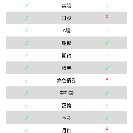
✓
美股
✓
X
✓
日股
✓
A股
✓
✓
期權
✓
✓
期貨
✓
✓
債券
✓
X
✓
綠色債券
✓
牛熊證
✓
✓
窩輪
✓
✓
基金
✓
X
✓
月供