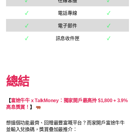
✓
在線客服
✓
✓
電話專線
✓
✓
電子郵件
✓
✓
訊息收件匣
✓
總結
【
富途牛牛 x TalkMoney：獨家開戶最高拎 $1,800 + 3.9%
高息獎賞！
】
想搵個功能最齊、回贈最豐富嘅平台？而家開戶富途牛牛
並輸入兌換碼，獎賞疊加最推介：