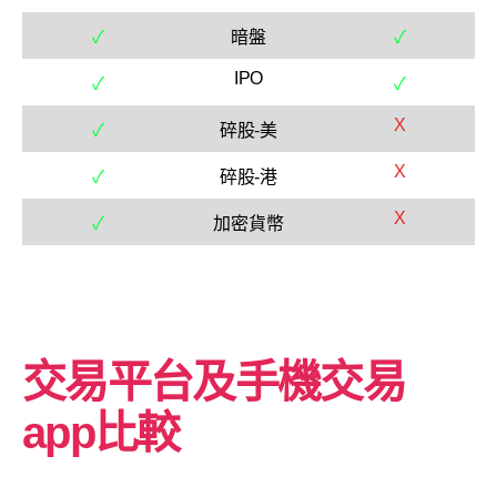
✓
暗盤
✓
IPO
✓
✓
X
✓
碎股-美
X
✓
碎股-港
X
✓
加密貨幣
交易平台及手機交易
app比較