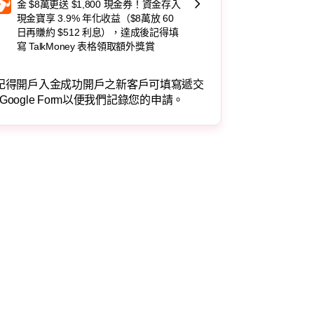
金 $8萬更送 $1,800 現金券！資金存入
現金寶享 3.9% 年化收益（$8萬放 60
日再賺約 $512 利息），達成後記得填
寫 TalkMoney 表格領取額外獎賞
記得開戶入金成功開戶之新客戶可填寫遞交
Google Form以便我們記錄您的申請。