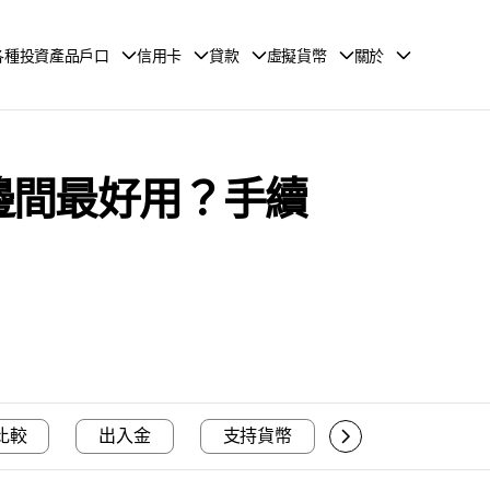
各種投資產品戶口
信用卡
貸款
虛擬貨幣
關於
較：邊間最好用？手續
比較
出入金
支持貨幣
支持存款和提取