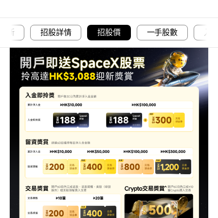
創新
招股詳情
招股價
一手股數
入