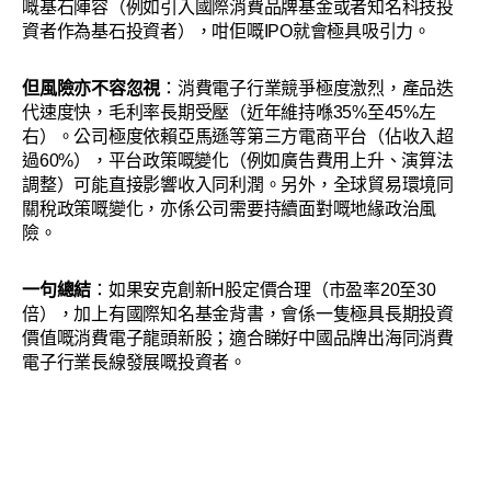
嘅基石陣容（例如引入國際消費品牌基金或者知名科技投
資者作為基石投資者），咁佢嘅IPO就會極具吸引力。
但風險亦不容忽視
：消費電子行業競爭極度激烈，產品迭
代速度快，毛利率長期受壓（近年維持喺35%至45%左
右）。公司極度依賴亞馬遜等第三方電商平台（佔收入超
過60%），平台政策嘅變化（例如廣告費用上升、演算法
調整）可能直接影響收入同利潤。另外，全球貿易環境同
關稅政策嘅變化，亦係公司需要持續面對嘅地緣政治風
險。
一句總結
：如果安克創新H股定價合理（市盈率20至30
倍），加上有國際知名基金背書，會係一隻極具長期投資
價值嘅消費電子龍頭新股；適合睇好中國品牌出海同消費
電子行業長線發展嘅投資者。