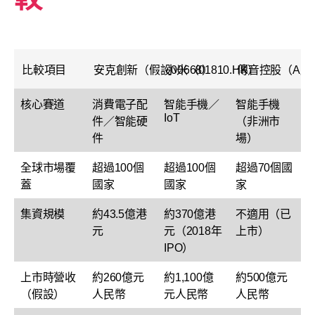
比較項目
安克創新（假設00668）
小米（01810.HK）
傳音控股（A股
核心賽道
消費電子配
智能手機／
智能手機
IoT
件／智能硬
（非洲市
件
場）
全球市場覆
超過100個
超過100個
超過70個國
蓋
國家
國家
家
集資規模
約43.5億港
約370億港
不適用（已
元
元（2018年
上市）
IPO）
上市時營收
約260億元
約1,100億
約500億元
（假設）
人民幣
元人民幣
人民幣