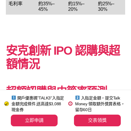
毛利率
約35%–
約15%–
約25%–
45%
20%
30%
安克創新
IPO 認購與超
額情況
超額認購與中籤率預測
開戶優惠碼"TALK3"入指定
入指定金額，提交Talk
金額完成條件,送高達$3,088
Money 領取額外獎賞表格，
現金券
留存60日
超額倍數預測：
雖然安克創新入場費破萬，會篩選掉
一部分小散戶，但鑑於其全球品牌知名度極高，且基投
立即申請
交表領獎
已一口氣啃下近 50% 的貨源，機構配售部分預計首日