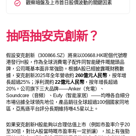
觀察暗盤及上市首日股價波動的關鍵因素
抽唔抽安克創新？
假設安克創新（300866.SZ）將來以00668.HK呢個代號嚟
港發行H股，作為全球消費電子配件同智能硬件嘅龍頭品
牌，公司嘅基本面非常強勁。根據A股已經披露嘅財務數
據，安克創新2025年全年營收約
260億元人民幣
，按年增
長超過25%；淨利潤約
22億元人民幣
，按年增長超過
20%。公司旗下三大品牌——Anker（充電）、
Soundcore（音頻）、Eufy（智能家居）——均喺各自細分
市場佔據全球領先地位，產品銷往全球超過100個國家同地
區，亞馬遜平台評分長期維持喺4.5星以上。
如果安克創新H股能夠以合理估值上市（例如市盈率介乎20
至30倍，對比A股當時嘅市盈率有一定折讓），加上有強勁