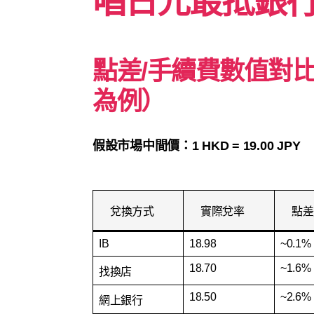
唱日元最抵銀
點差/手續費數值對比
為例）
假設市場中間價：1 HKD = 19.00 JPY
兌換方式
實際兌率
點差
IB
18.98
~0.1%
18.70
~1.6%
找換店
18.50
~2.6%
網上銀行