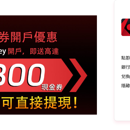
點差
銀行
兌換
隱藏