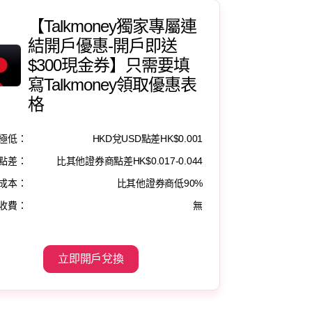
【Talkmoney獨家專屬連
結開戶優惠-開戶即送
$300現金券】只需要填
寫Talkmoney領取優惠表
格
極低：
HKD兌USD點差HK$0.001
點差：
比其他證券商點差HK$0.017-0.044
成本：
比其他證券商低90%
收費：
無
立即開戶兌換