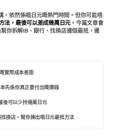
嚟講，依然係唱日元嘅熱門時間。但你可能唔
同方法，最後可以差成幾萬日元
。今篇文章會
幫你拆解IB、銀行、找換店邊個最抵，邊
B 嘅實際成本差距
成本先係你真正要付出嘅價錢
，最後可以少拎幾萬日元
行同找換店，幫你揀出唱日元最抵方法