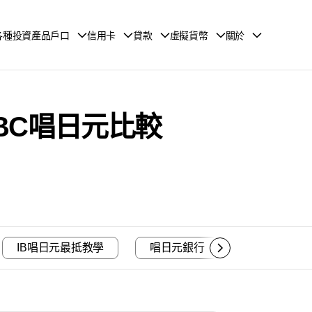
各種投資產品戶口
信用卡
貸款
虛擬貨幣
關於
SBC唱日元比較
IB唱日元最抵教學
唱日元銀行
中銀唱日元