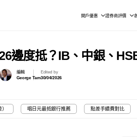
開戶優惠
證券商評價
26邊度抵？IB、中銀、H
編輯
Edited by
George Tam
30/04/2026
差）
唱日元最抵銀行推薦
點差手續費對比