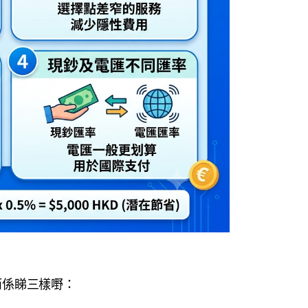
而係睇三樣嘢：