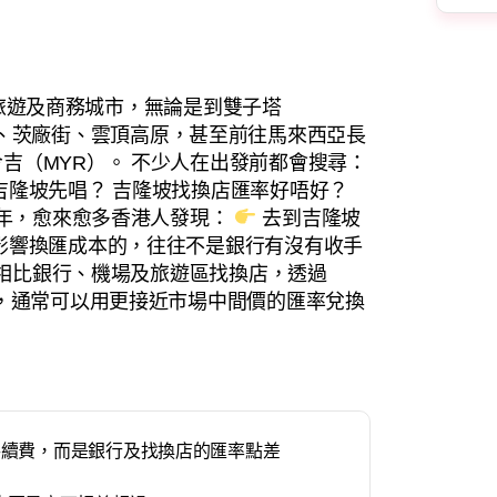
熱門旅遊及商務城市，無論是到雙子塔
ang）、茨廠街、雲頂高原，甚至前往馬來西亞長
吉（MYR）。 不少人在出發前都會搜尋：
吉隆坡先唱？ 吉隆坡找換店匯率好唔好？
6年，愈來愈多香港人發現：
去到吉隆坡
影響換匯成本的，往往不是銀行有沒有收手
。 相比銀行、機場及旅遊區找換店，透過
管理外匯資金，通常可以用更接近市場中間價的匯率兌換
手續費，而是銀行及找換店的匯率點差