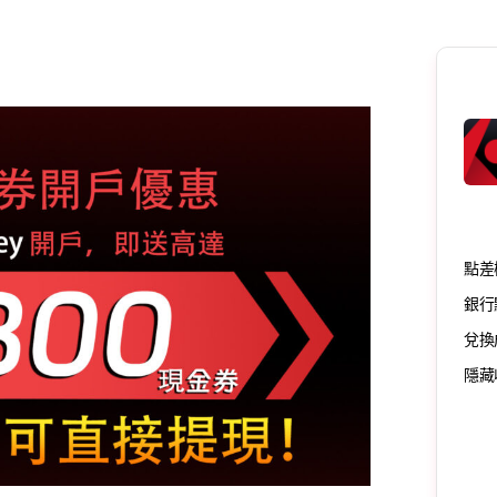
點差
銀行
兌換
隱藏