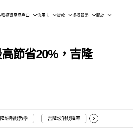
各種投資產品戶口
信用卡
貸款
虛擬貨幣
關於
最高節省20%，吉隆
吉隆坡唱錢教學
吉隆坡唱錢匯率
總結