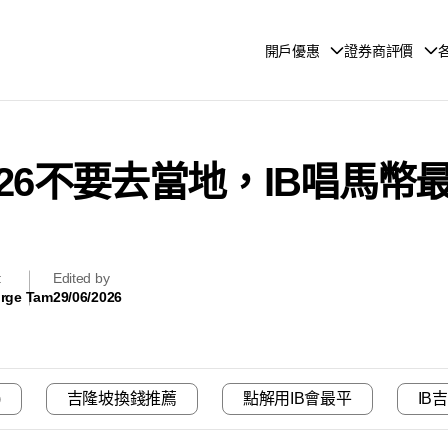
開戶優惠
證券商評價
26不要去當地，IB唱馬幣
輯
Edited by
rge Tam
29/06/2026
)
吉隆坡換錢推薦
點解用IB會最平
IB