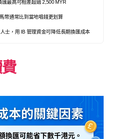
場換匯最高可相差超過 2,500 MYR
B 換馬幣通常比到當地唱錢更划算
士，用 IB 管理資金可降低長期換匯成本
續費