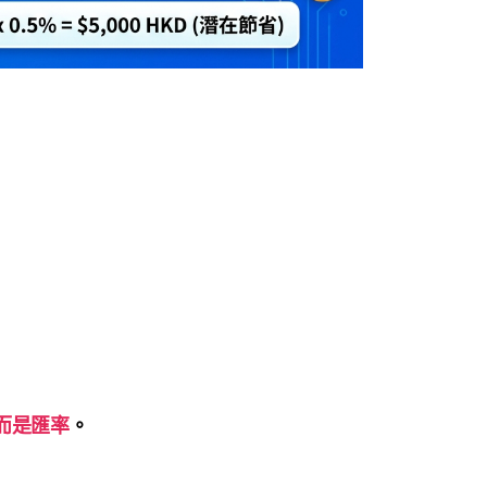
而是匯率
。