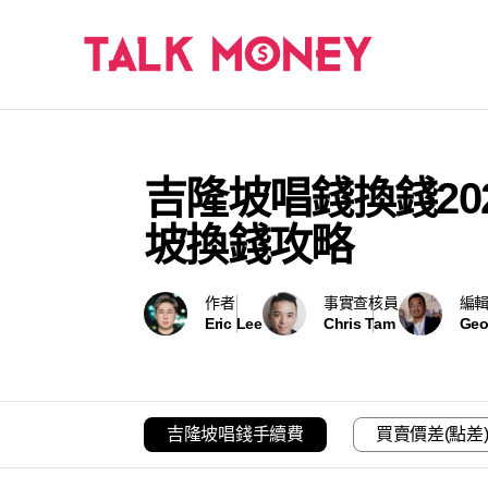
吉隆坡唱錢換錢20
坡換錢攻略
作者
事實查核員
編
Eric Lee
Chris Tam
Geo
吉隆坡唱錢手續費
買賣價差(點差