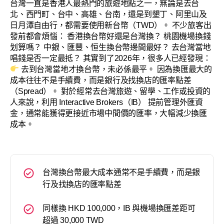
台灣一直是香港人最熱門的旅遊地點之一，無論是去台
北、西門町、台中、高雄、台南，還是到墾丁、阿里山及
日月潭自由行，都需要使用新台幣（TWD）。 不少旅客出
發前都會煩惱： 香港換台幣好還是台灣換？ 桃園機場換錢
划算嗎？ 中銀、匯豐、恒生換台幣邊間最好？ 去台灣當地
唱錢是否一定最抵？ 其實到了2026年，很多人已經發現：
去到台灣當地才換台幣，未必係最平。 因為換匯最大的
成本往往不是手續費，而是銀行及找換店的匯率點差
（Spread）。 對於經常去台灣旅遊、留學、工作或投資的
人來說，利用 Interactive Brokers（IB） 提前管理外匯資
金，通常能獲得更接近市場中間價的匯率，大幅減少換匯
成本。
台灣換台幣最大成本通常不是手續費，而是銀
行及找換店的匯率點差
同樣換 HKD 100,000，IB 與機場換匯差距可
超過 30,000 TWD