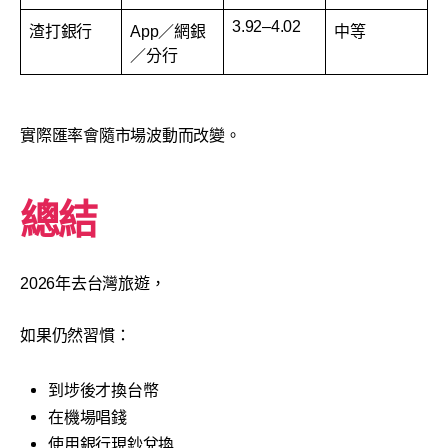
3.92–4.02
渣打銀行
App／網銀
中等
／分行
實際匯率會隨市場波動而改變。
總結
2026年去台灣旅遊，
如果仍然習慣：
到埗後才換台幣
在機場唱錢
使用銀行現鈔兌換