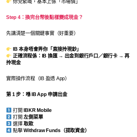
你兌緊嘅，基本上係「市場價」
Step 4：換完台幣後點樣變成現金？
先講清楚一個關鍵事實（好重要）
IB 本身唔會畀你「直接拎現鈔」
正確流程係：IB 換匯 → 出金到銀行戶口／銀行卡 → 再
拎現金
實際操作流程（IB 盈透 App）
第 1 步：喺 IB App 申請出金
打開
IBKR Mobile
打開
左側菜單
選擇
取款
點擊
Withdraw Funds（提取資金）