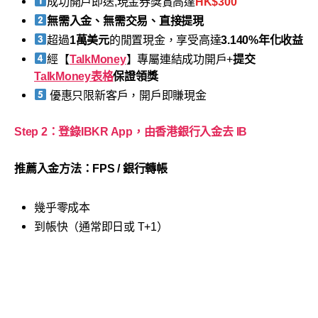
成功開戶即送,現金券獎賞高達
HK$300
無需入金、無需交易、直接提現
超過
1萬美元
的閒置現金，享受高達
3.140%年化收益
經【
TalkMoney
】專屬連結成功開戶+
提交
TalkMoney表格
保證領獎
優惠只限新客戶，開戶即賺現金
Step 2：登錄IBKR App，由香港銀行入金去 IB
推薦入金方法：FPS / 銀行轉帳
幾乎零成本
到帳快（通常即日或 T+1）