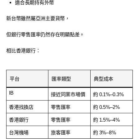
適合長期持有外幣
新台幣雖然屬亞洲主要貨幣，
但銀行零售匯率仍然存在明顯點差。
相比香港銀行：
平台
匯率類型
典型成本
IB
接近同業市場價
約 0.1%–0.3%
香港找換店
零售匯率
約 0.5%–2%
香港銀行
零售匯率
約 1.5%–4%
台灣機場
旅客匯率
約 3%–8%