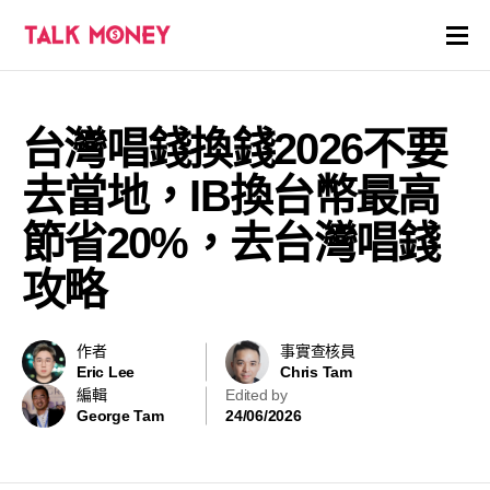
開戶優惠
台灣唱錢換錢2026不要
證券商評價
去當地，IB換台幣最高
各種投資產品戶口
節省20%，去台灣唱錢
攻略
信用卡
貸款
作者
事實查核員
Eric Lee
Chris Tam
虛擬貨幣
編輯
Edited by
George Tam
24/06/2026
關於