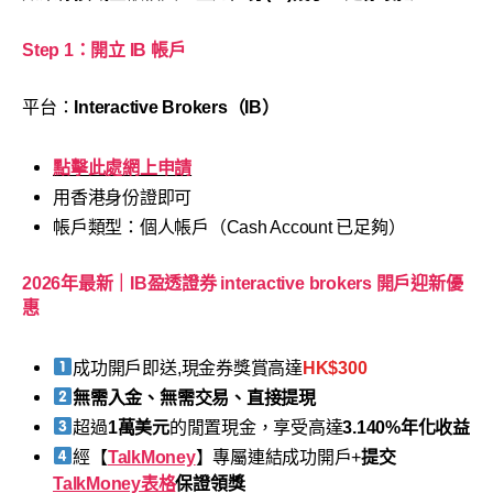
Step 1：開立 IB 帳戶
平台：
Interactive Brokers（IB）
點擊此處網上申請
用香港身份證即可
帳戶類型：個人帳戶（Cash Account 已足夠）
2026年最新｜IB盈透證券 interactive brokers 開戶迎新優
惠
成功開戶即送,現金券獎賞高達
HK$300
無需入金、無需交易、直接提現
超過
1萬美元
的閒置現金，享受高達
3.140%年化收益
經【
TalkMoney
】專屬連結成功開戶+
提交
TalkMoney表格
保證領獎