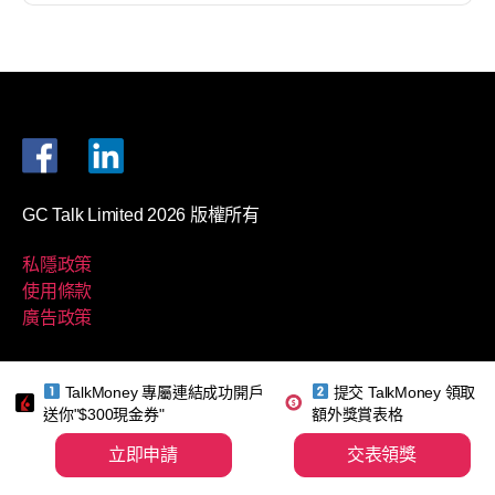
GC Talk Limited 2026 版權所有
私隱政策
使用條款
廣告政策
免責聲明：
TalkMoney 專屬連結成功開戶
提交 TalkMoney 領取
送你"$300現金券"
額外獎賞表格
Talk Money
提供最新金融資訊，但可能與官方網站有所出
立即申請
交表領獎
入。我們不提供專業建議。請務必仔細閱讀相關金融產品
的官方條款及細則，並在做出任何決定前進行充分研究。