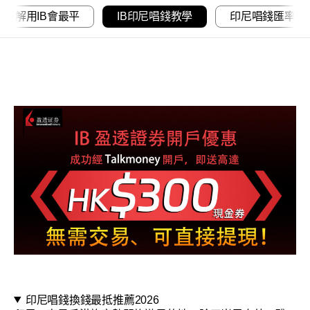
點解用IB會最平
IB印尼唱錢教學
印尼唱錢匯率
印尼唱錢換錢最抵推薦2026