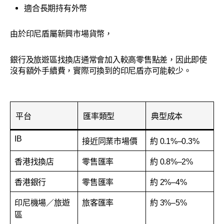
適合長期持有外幣
由於印尼盾屬新興市場貨幣，
銀行及旅遊區找換店通常會加入較高零售點差，因此即使
沒有額外手續費，實際可換到的印尼盾亦可能較少。
平台
匯率類型
典型成本
IB
接近同業市場價
約 0.1%–0.3%
香港找換店
零售匯率
約 0.8%–2%
香港銀行
零售匯率
約 2%–4%
印尼機場／旅遊
旅客匯率
約 3%–5%
區