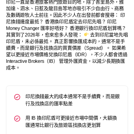
印尼一直是香港旅客熱門旅遊目的地，除了峇里島外，雅
加達、泗水、日惹及龍目島等地亦吸引不少自由行、商務
及數碼遊牧人士前往。因此不少人在出發前都會搜尋： 印
尼換錢邊度最抵？ 香港換印尼盾定去印尼先唱？ 印尼
Money Changer 匯率好唔好？ 香港銀行換印尼盾划算嗎？
其實到了2026年，愈來愈多人發現：
去到印尼當地先唱
印尼盾，未必係最抵。 真正影響換匯成本的，通常不是手
續費，而是銀行及找換店的買賣價差（Spread）。 如果希
望以更接近市場價格兌換印尼盾（IDR），不少人都會透過
Interactive Brokers（IB） 管理外匯資金，以減少長期換匯
成本。
印尼換錢最大的成本通常不是手續費，而是銀
行及找換店的匯率點差
用 IB 換印尼盾可更接近市場中間價，大額換
匯通常比銀行及旅遊區找換店更划算