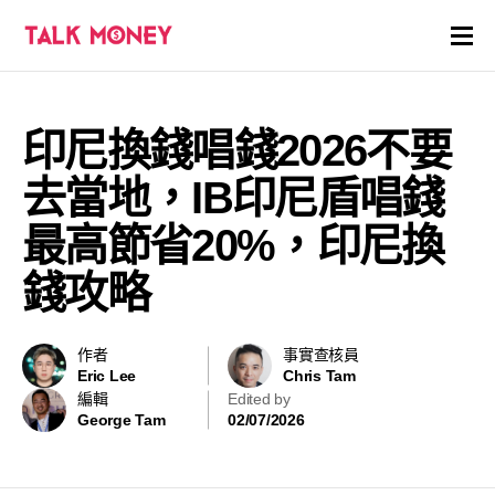
開戶優惠
印尼換錢唱錢2026不要
證券商評價
去當地，IB印尼盾唱錢
各種投資產品戶口
最高節省20%，印尼換
錢攻略
信用卡
貸款
作者
事實查核員
Eric Lee
Chris Tam
虛擬貨幣
編輯
Edited by
George Tam
02/07/2026
關於