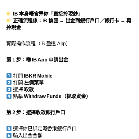
IB 本身唔會畀你「直接拎現鈔」
正確流程係：IB 換匯 → 出金到銀行戶口／銀行卡 → 再
拎現金
實際操作流程（IB 盈透 App）
第 1 步：喺 IB App 申請出金
打開
IBKR Mobile
打開
左側菜單
選擇
取款
點擊
Withdraw Funds（提取資金）
第 2 步：選擇收款銀行戶口
選擇你已綁定嘅香港銀行戶口
輸入出金金額