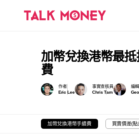
加幣兌換港幣最抵推
費
作者
事實查核員
編
Eric Lee
Chris Tam
Geo
加幣兌換港幣手續費
買賣價差(點