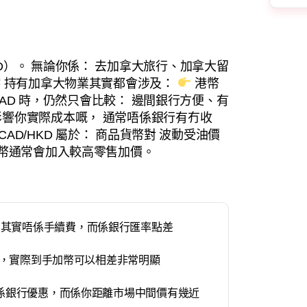
D）。 無論你係： 去加拿大旅行、加拿大留
F 持有加拿大物業其實都會涉及：
港幣
 CAD 時，仍然只會比較： 邊間銀行方便、有
響你實際成本嘅， 通常唔係銀行有冇收
 CAD/HKD 屬於： 商品貨幣對 波動受油價
加幣通常會加入較高零售加價。
，其實唔係手續費，而係銀行匯率點差
之間，實際到手加幣可以相差非常明顯
唔係銀行優惠，而係你距離市場中間價有幾近