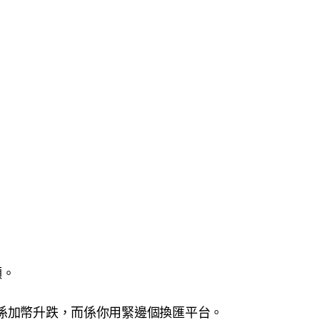
顯。
係加幣升跌，而係你用緊邊個換匯平台。