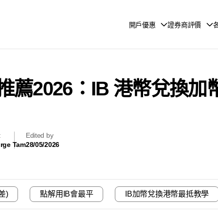
開戶優惠
證券商評價
薦2026：IB 港幣兌換
輯
Edited by
rge Tam
28/05/2026
差)
點解用IB會最平
IB加幣兌換港幣最抵教學