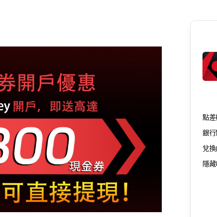
點差
銀行
兌換
隱藏