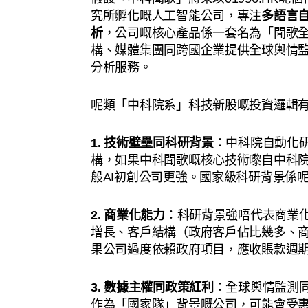
究所孵化嘅人工智能公司，專注
多語言
析
，公司嘅核心產品係一套名為「聞歌全
構、媒體集團同跨國企業提供全球輿情
分析服務。
呢類「中科院系」科技新股嘅投資邏輯
1. 技術壁壘同科研背景
：中科院自動化
構，如果中科聞歌嘅核心技術嚟自中科
般AI初創公司更強。國家級科研背景係
2. 商業化能力
：科研背景強唔代表商業
增長、客戶結構（政府客戶佔比幾多、
果公司過度依賴政府項目，應收賬款週
3. 數據主權同政策紅利
：全球輿情監測
作為「國家隊」背景嘅公司，可能會受