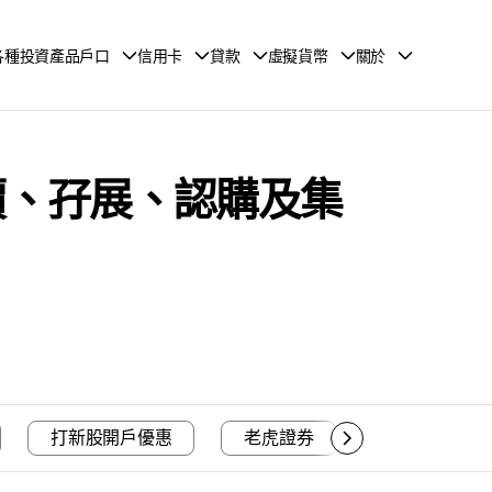
各種投資產品戶口
信用卡
貸款
虛擬貨幣
關於
招股價、孖展、認購及集
打新股開戶優惠
老虎證券
富途證券