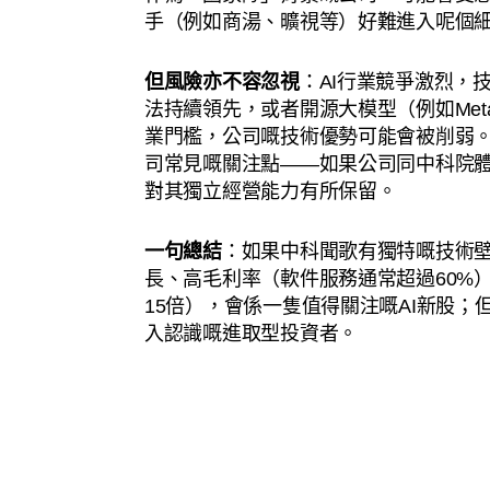
手（例如商湯、曠視等）好難進入呢個
但風險亦不容忽視
：AI行業競爭激烈，
法持續領先，或者開源大模型（例如Meta嘅
業門檻，公司嘅技術優勢可能會被削弱
司常見嘅關注點——如果公司同中科院
對其獨立經營能力有所保留。
一句總結
：如果中科聞歌有獨特嘅技術
長、高毛利率（軟件服務通常超過60%）
15倍），會係一隻值得關注嘅AI新股；
入認識嘅進取型投資者。