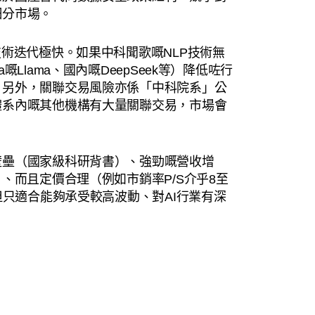
細分市場。
技術迭代極快。如果中科聞歌嘅NLP技術無
Llama、國內嘅DeepSeek等）降低咗行
。另外，關聯交易風險亦係「中科院系」公
體系內嘅其他機構有大量關聯交易，市場會
壁壘（國家級科研背書）、強勁嘅營收增
、而且定價合理（例如市銷率P/S介乎8至
但只適合能夠承受較高波動、對AI行業有深