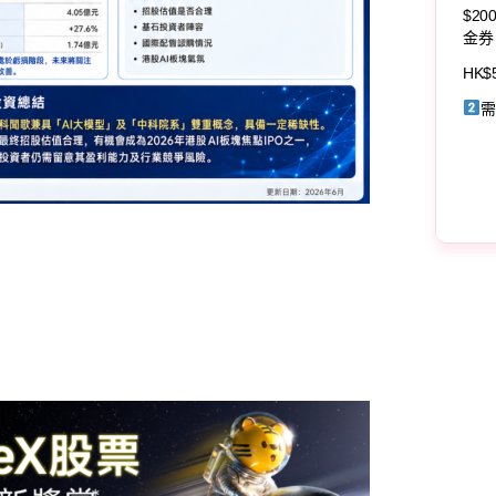
$20
金券
HK$
需