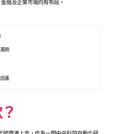
、金融及企業市場均有布局。
點
與風險
鍵因素
歌？
呢個代號嚟港上市，作為一間由中科院自動化研