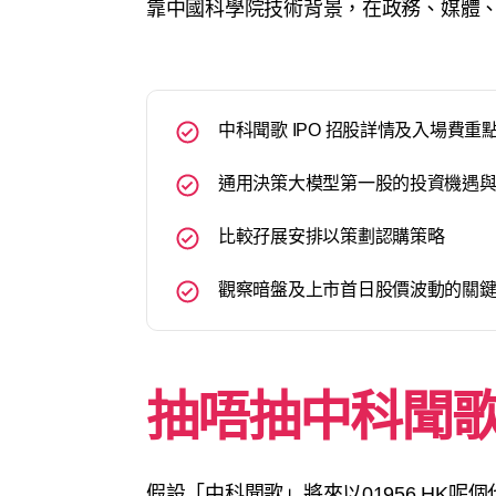
靠中國科學院技術背景，在政務、媒體
中科聞歌 IPO 招股詳情及入場費重
通用決策大模型第一股的投資機遇
比較孖展安排以策劃認購策略
觀察暗盤及上市首日股價波動的關
抽唔抽中科聞
假設「中科聞歌」將來以01956.HK