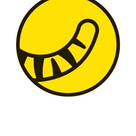
日
券
期
全
面
評
測
｜
背
景、
手
續
費、
開