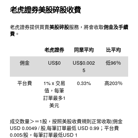
老虎證券美股碎股收費
老虎證券提供買賣
美股碎股
服務，將會收取
佣金及手續
費
。
老虎證券
同業平均
比平均
佣金
US$0
US$0.002
低96％
5
平台費
1% x 交易
0.33%
高203％
值，每筆
訂單最多1
美元
成交数量＞＝1股，按照美股收費規則正常收取(佣金
USD 0.0049 / 股,每筆訂單最低 USD 0.99；平台費
0.005/股，每筆訂單最低USD 1