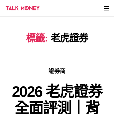
開戶優惠
標籤:
老虎證券
證券商評價
各種投資產品戶口
信用卡
分
證券商
類
貸款
2026 老虎證券
虛擬貨幣
全面評測｜背
關於