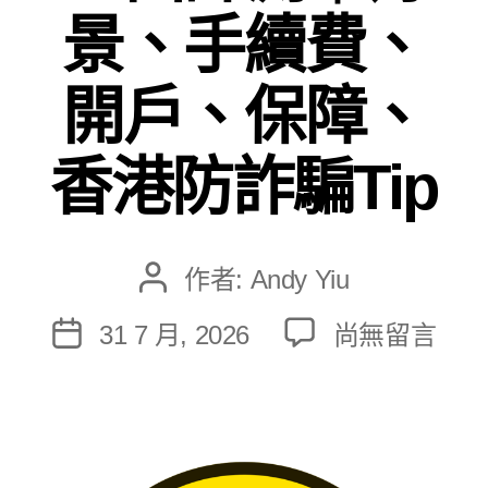
景、手續費、
開戶、保障、
香港防詐騙Tip
作者:
Andy Yiu
文
章
在
31 7 月, 2026
尚無留言
文
作
〈2026
章
者
老
發
虎
佈
證