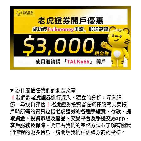
戶、
保
障、
香
港
防
詐
騙
Tip〉
為什麼信任我們評測及文章
我們對
老虎證券
進行深入、獨立的分析，深入細
中
節，尋找和評估
老虎證券
投資者在選擇股票交易帳
戶時所需的資訊包括
老虎證券的各種手續費、存款、提
取資金、投資市場及產品、交易平台及手機交易app、
客戶服務及保障
。要查看我們的完整方法並了解有關我
們流程的更多信息，
請閱讀我們評估證券商的標準
。