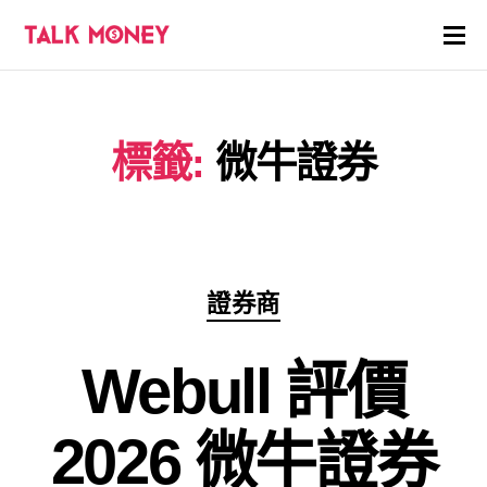
開戶優惠
標籤:
微牛證券
證券商評價
各種投資產品戶口
信用卡
分
證券商
類
貸款
Webull 評價
虛擬貨幣
2026 微牛證券
關於