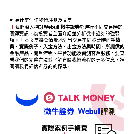
係
零
為什麼信任我們評測及文章
佣
我們深入探討
Webull 微牛證券
於進行不同交易時的
關鍵資訊，為投資者全面介紹並分析微牛證券的強弱
金？
項。
本文章將會清晰地列出交易不同股票時的
手績
費、實際例子、入金方法、出金方法與時間、所提供的
背
金融產品、開戶流程、平台功能及實測客戶服務。
要查
景
看我們的完整方法並了解有關我們流程的更多信息，
請
閱讀我們評估證券商的標準
。
安
全、
手
續
費、
缺
點