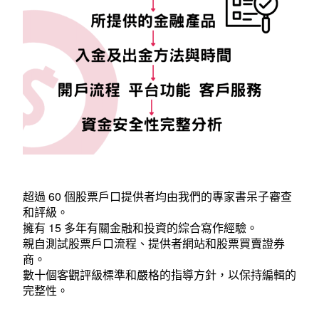
全
拆
解！
附
香
港
開
戶
超過 60 個股票戶口提供者均由我們的專家書呆子審查
和評級。
優
擁有 15 多年有關金融和投資的綜合寫作經驗。
惠〉
親自測試股票戶口流程、提供者網站和股票買賣證券
商。
中
數十個客觀評級標準和嚴格的指導方針，以保持編輯的
完整性。