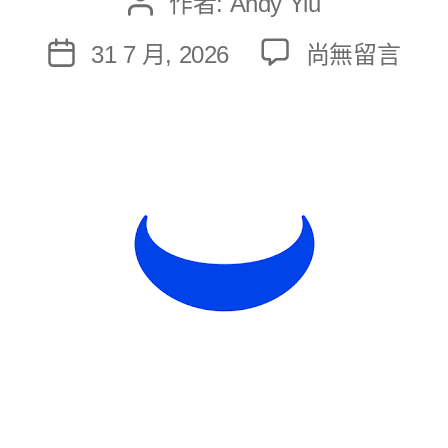
作者:
Andy Yiu
文
章
在
31 7 月, 2026
尚無留言
文
作
〈Webull
章
者
評
發
價
佈
2026
日
微
期
牛
證
券
係
咪
真