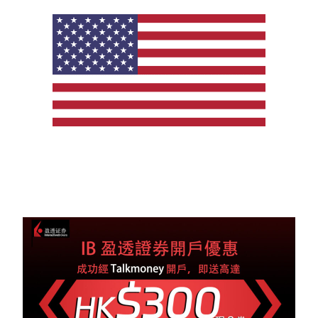
新
佈
美
日
股
期
買
賣
戶
口
邊
間
好？
證
券