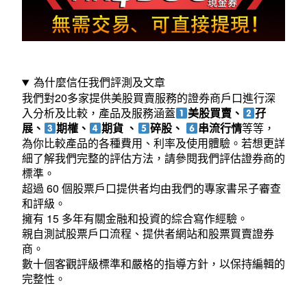
行
佣
金、
平
為什麼信任我們評測及文章
台
我們對20多家提供美股買賣服務的證券商戶口進行深
入分析及比較，產品及服務涵蓋
美股買賣、
孖
費、
展、
期權、
期貨 、
碎股、
串流行情
等等，
為你比較產品的各種費用、利率及使用體驗。若想更詳
迎
細了解我們完整的評估方法，
請參閱我們評估證券商的
新
標準
。
超過 60 個股票戶口提供者均由我們的專家書呆子審查
優
和評級。
惠
擁有 15 多年有關金融和投資的綜合寫作經驗。
親自測試股票戶口流程、提供者網站和股票買賣證券
全
商。
攻
數十個客觀評級標準和嚴格的指導方針，以保持編輯的
完整性。
略〉