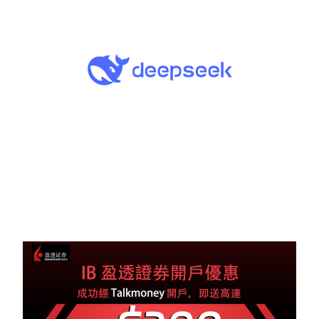
股
日
2026
期
全
攻
略：
從
AIGC
到
OpenAI
投
資
股
票