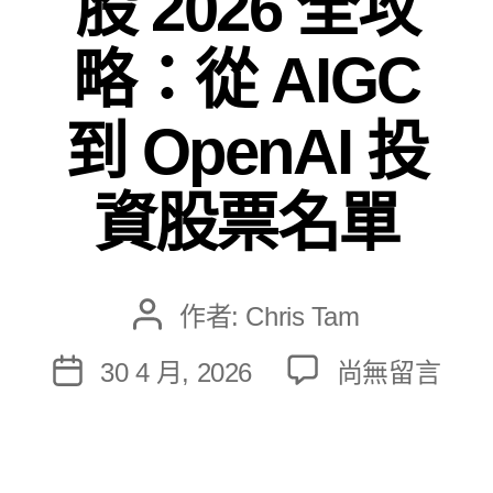
股 2026 全攻
略：從 AIGC
到 OpenAI 投
資股票名單
作者:
Chris Tam
文
章
在
30 4 月, 2026
尚無留言
文
作
〈DeepSeek
章
者
概
發
念
佈