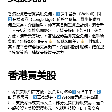
香港投資者想買美股免佣，
微牛證券（Webull）同
長橋證券（Longbridge）係熱門選擇。微牛提供零
佣金交易，介面簡單，仲有高息閒置資金計劃，適合新
手。長橋證券推免佣優惠，支援美股ETF如VTI，交易
方便，迎新獎賞吸引。富途證券雖非完全免佣，但手續
費低至每股0.0049美元
，最低0.99美元
，性價比
高。揀平台時要睇交易頻率、介面同額外服務，確保配
合投資策略，捕捉美股增長潛力！
香港買美股
香港買美股相當方便，投資者可透過
富途牛牛、
IB 盈透證券、
華盛證券、
Webull等網上券商開
戶，支援港元或美元入金，部分更提供碎股交易，適合
小額投資。美股選擇多元，包括科技股、ETF及高息