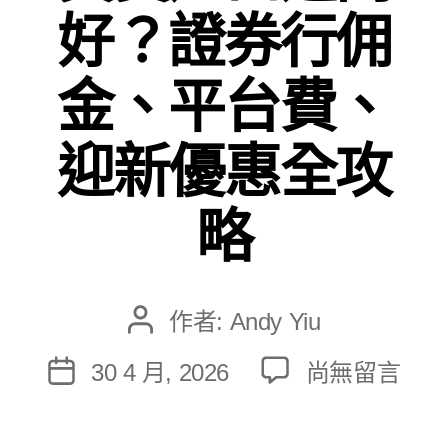
好？證券行佣
金、平台費、
迎新優惠全攻
略
作者:
Andy Yiu
文
章
在
30 4 月, 2026
尚無留言
文
作
〈2026
章
者
最
發