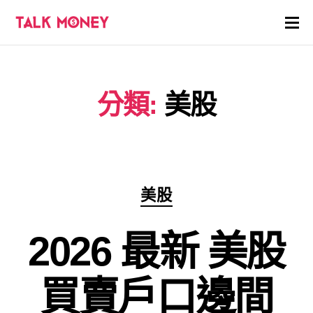
開戶優惠
分類:
美股
證券商評價
各種投資產品戶口
信用卡
分
美股
類
貸款
2026 最新 美股
虛擬貨幣
買賣戶口邊間
關於