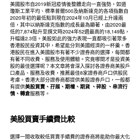
美國股市自2019新冠疫情後整體走向一直強勢，如道
瓊斯工業平均、標準普爾500及納斯達克的各項指數自
2020年初的最低點到現在2024年10月已經上升達兩
倍，其中以納斯達克指數的成長最為顯著，由2020最
低的7,874點升至撰文時2024年52週最高的18,149點，
升幅達2.3倍。美股如此的強力表現一直都吸引著眾多
香港股民投資其中，希望能分到美國經濟的一杯羹。香
港股民在進入美國股市有著不少證券商的選擇，每間都
有著不同收費、服務及使用體驗。究竟哪間才是投資美
股的最佳選擇呢？本文章將會深入探討各證券商美股戶
口產品、服務及收費，推薦最佳8家證券商戶口供股民
考慮。香港大部分證券商都提供美股證券戶口，一般都
有提供
美股買賣、孖展、期權、期貨 、碎股 、串流行
情、轉倉
服務等。
美股買賣手續費比較
選擇一間收取較低買賣手續費的證券商將能助你最大化