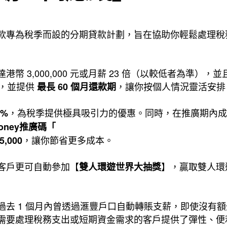
款專為稅季而設的分期貸款計劃，旨在協助你輕鬆處理稅
幣 3,000,000 元或月薪 23 倍（以較低者為準）
，並提供
，讓你按個人情況靈活安排
最長 60 個月還款期
，為稅季提供極具吸引力的優惠。同時，在推廣期內
0%
Money推廣碼「
，讓你節省更多成本。
,000
客戶更可自動參加【
】，贏取雙人環遊
雙人環遊世界大抽獎
過去 1 個月內曾透過滙豐戶口自動轉賬支薪，即使沒有
需要處理稅務支出或短期資金需求的客戶提供了彈性、便