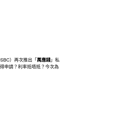
攻
略
2025：
低
息
申
請
HSBC）再次推出「
」私
萬應錢
得申請？利率抵唔抵？今次為
「萬
應
錢」
高
達