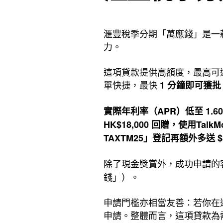
滙豐稅季分期「萬應錢」是一
力。
這項貸款提供高額度，最高可達港
單快捷，最快
1 分鐘即可獲批
實際年利率（APR）低至 1.6
HK$18,000 回贈，使用Talk
TAXTM25」登記再額外多送 $5
除了現金獎賞外，成功申請的
錢」）。
申請門檻亦相當友善：若你在
申請。整體而言，這項貸款為