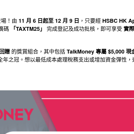
登場！由
，只要經
11 月 6 日起至 12 月 9 日
HSBC HK 
廣碼
完成登記及成功批核，即可享受
「TAXTM25」
實際
的獎賞組合，其中包括
0 回贈
TalkMoney 專屬 $5,000 
全年之冠。想以最低成本處理稅務支出或增加資金彈性，