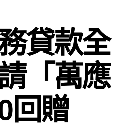
稅務貸款全
申請「萬應
00回贈