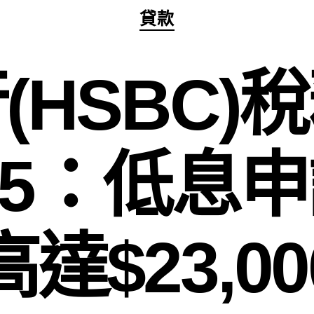
分
貸款
類
(HSBC)
025：低息
達$23,0