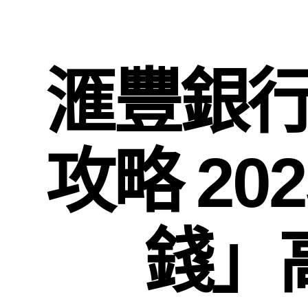
滙豐銀行
攻略 2
錢」高