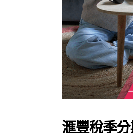
滙豐稅季分