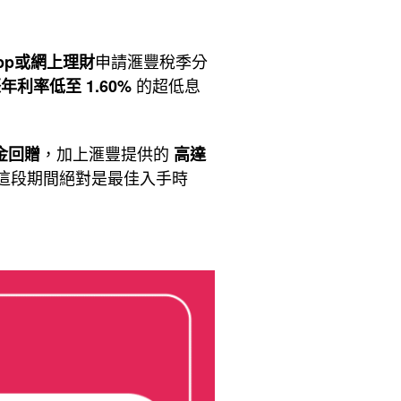
$23,000
回
申請滙豐稅季分
App或網上理財
贈〉
的超低息
年利率低至 1.60%
中
，加上滙豐提供的
現金回贈
高達
這段期間絕對是最佳入手時