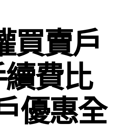
期權買賣戶
手續費比
戶優惠全