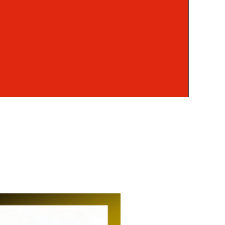
比
較、
交
易
規
則
及
開
戶
優
惠
全