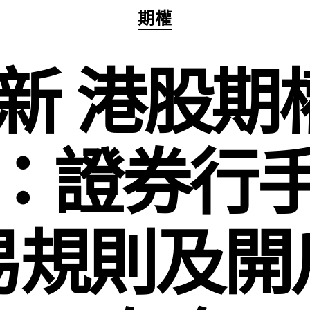
分
期權
類
 最新 港股
：證券行
易規則及開