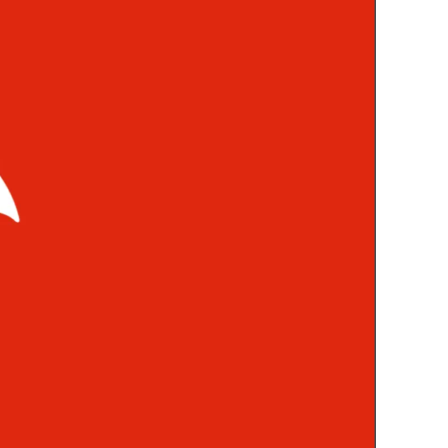
買
賣
戶
口
推
薦：
證
券
行
手
續
費