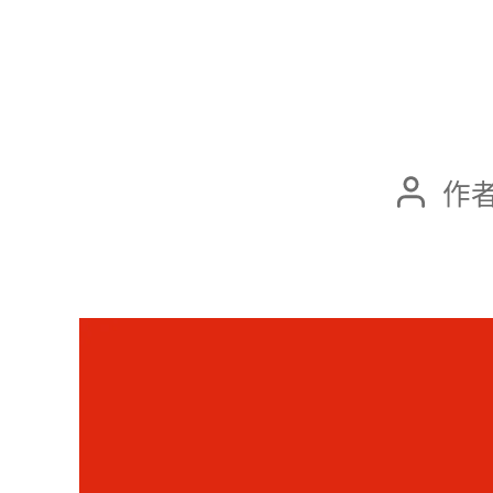
作者
文
章
作
者