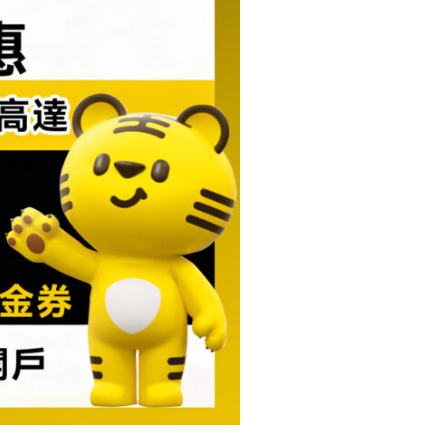
攻
略〉
中