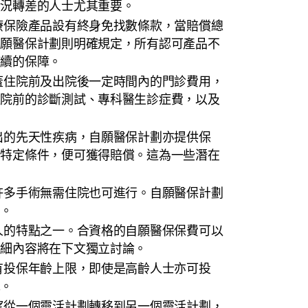
狀況轉差的人士尤其重要。
療保險產品設有終身免找數條款，當賠償總
自願醫保計劃則明確規定，所有認可產品不
持續的保障。
蓋住院前及出院後一定時間內的門診費用，
住院前的診斷測試、專科醫生診症費，以及
出的先天性疾病，自願醫保計劃亦提供保
合特定條件，便可獲得賠償。這為一些潛在
許多手術無需住院也可進行。自願醫保計劃
面。
人的特點之一。合資格的自願醫保保費可以
詳細內容將在下文獨立討論。
有投保年齡上限，即使是高齡人士亦可投
擇。
望從一個靈活計劃轉移到另一個靈活計劃，