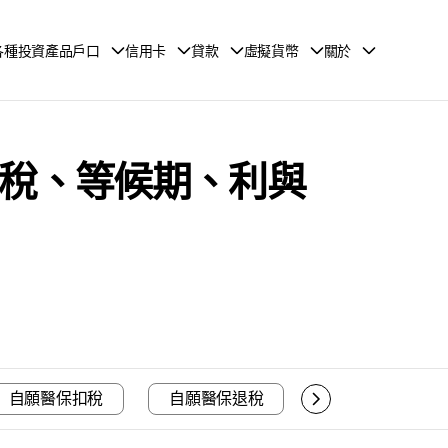
各種投資產品戶口
信用卡
貸款
虛擬貨幣
關於
：扣稅、等候期、利與
自願醫保扣稅
自願醫保退稅