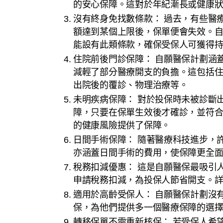
的安心保障。這對於年紀漸長或健康
沒有終身免找數條款： 過去，有些醫
額達到某個上限後，保單便會失效。
能設有此類條款，確保受保人可獲得
住院前後門診保障： 自願醫保計劃涵
減輕了部分醫療開支的負擔。這包括
出院後的覆診、物理治療等。
未明疾病保障： 對於投保時未被診斷
障，只要在保單生效後才確診，並符
的健康風險提供了保障。
日間手術保障： 隨著醫療科技進步，
亦涵蓋日間手術的費用，使保障更全
稅務扣減優惠： 這是自願醫保最吸引
申請稅務扣減，為投保人節省開支。
適用於高齡受保人： 自願醫保計劃沒
保，為他們提供多一個醫療保障的選
轉移保單不需重新核保： 若受保人希